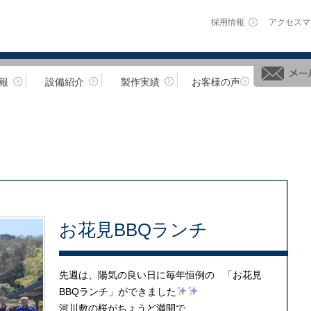
採用情報
アクセスマ
報
設備紹介
製作実績
お客様の声
お花見BBQランチ
先週は、陽気の良い日に毎年恒例の 「お花見
BBQランチ」ができました
河川敷の桜がちょうど満開で、 ...