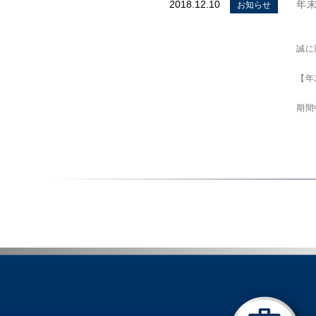
2018.12.10
年
お知らせ
誠に
【年
期間