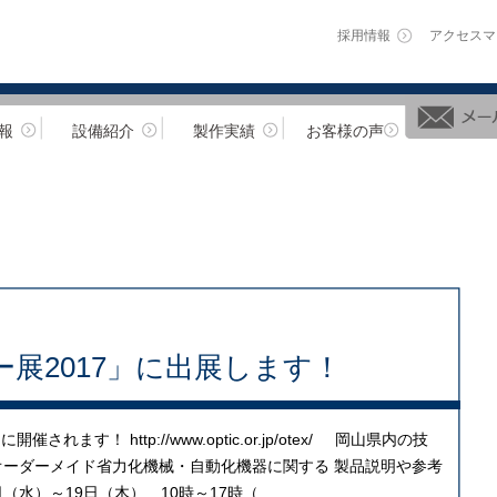
採用情報
アクセスマ
報
設備紹介
製作実績
お客様の声
展2017」に出展します！
れます！ http://www.optic.or.jp/otex/ 岡山県内の技
オーダーメイド省力化機械・自動化機器に関する 製品説明や参考
（水）～19日（木） 10時～17時（...