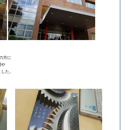
の方に
明や
ました。