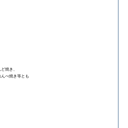
んど焼き、
おんべ焼き等とも