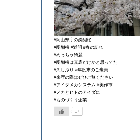
#岡山県庁の醍醐桜
#醍醐桜 #満開 #春の訪れ
#めっちゃ綺麗
#醍醐桜は真庭だけかと思ってた
#久しぶり #年度末のご褒美
#来庁の際はぜひご覧ください
#アイダメカシステム #美作市
#メカとヒトのアイダに
#ものづくり企業
1+