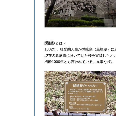
醍醐桜とは？
1332年、後醍醐天皇が隠岐島（島根県）
現在の真庭市に咲いていた桜を賞賛したと
樹齢1000年とも言われている、見事な桜。