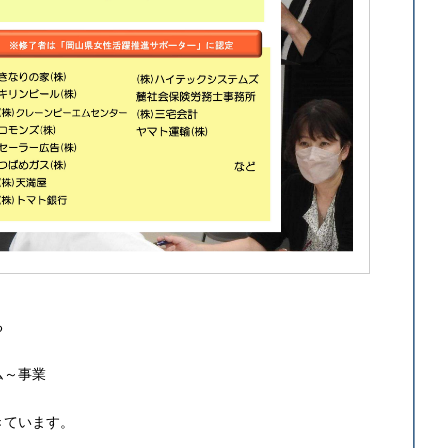
る
ム～事業
きています。