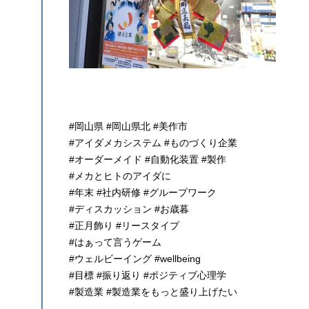
#岡山県 #岡山県北 #美作市
#アイダメカシステム #ものづくり企業
#オーダーメイド #自動化装置 #製作
#メカとヒトのアイダに
#年末 #社内研修 #グループワーク
#ディスカッション #お歳暮
#正月飾り #リースタイプ
#はぁって言うゲーム
#ウェルビーイング #wellbeing
#目標 #振り返り #ポジティブ心理学
#製造業 #製造業をもっと盛り上げたい