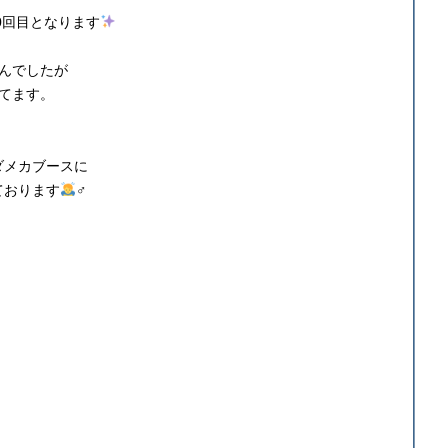
0回目となります
んでしたが
てます。
ダメカブースに
ております
‍♂️