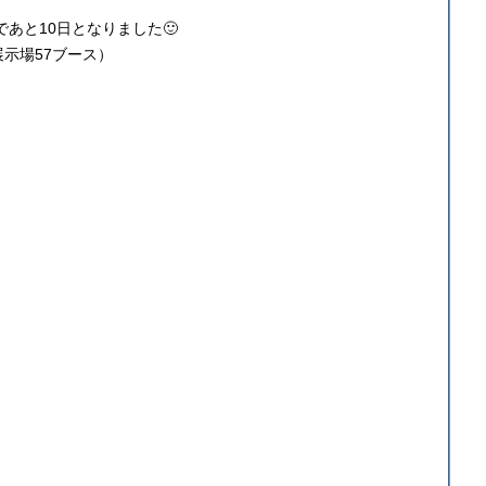
であと10日となりました🙂
示場57ブース）