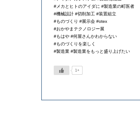
#メカとヒトのアイダに #製造業の町医者
#機械設計 #切削加工 #装置組立
#ものづくり #展示会 #otex
#おかやまテクノロジー展
#もはや #何屋さんかわからない
#ものづくりを楽しく
#製造業 #製造業をもっと盛り上げたい
1+