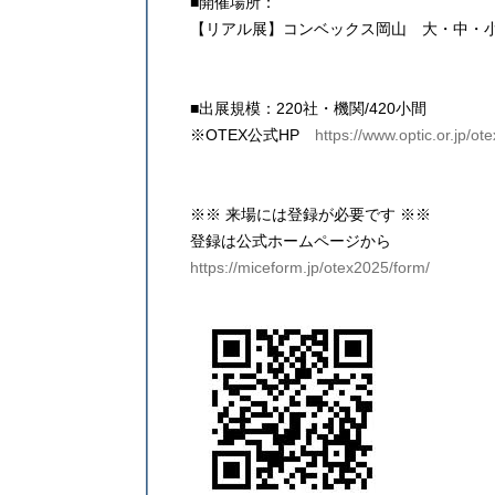
■開催場所：
【リアル展】コンベックス岡山 大・中・小
■出展規模：220社・機関/420小間
※OTEX公式HP
https://www.optic.or.jp/ote
※※ 来場には登録が必要です ※※
登録は公式ホームページから
https://miceform.jp/otex2025/form/