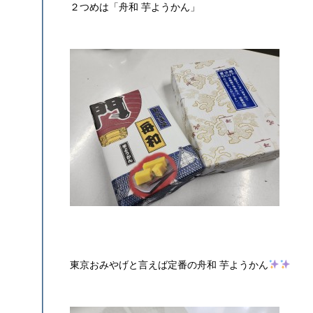
２つめは「舟和 芋ようかん」
東京おみやげと言えば定番の舟和 芋ようかん